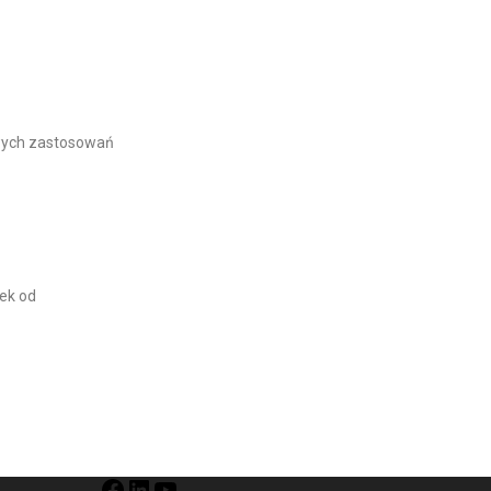
wych zastosowań​
ek od