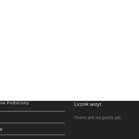
ne Podstrony
Licznik wizyt
There are no posts yet.
a